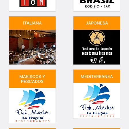
ITALIANA
JAPONESA
MARISCOS Y
MEDITERRANEA
PESCADOS