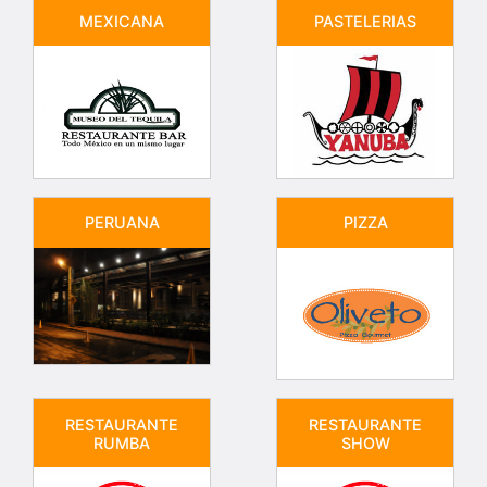
MEXICANA
PASTELERIAS
PERUANA
PIZZA
RESTAURANTE
RESTAURANTE
RUMBA
SHOW