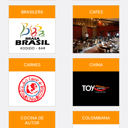
BRASILERA
CAFES
CARNES
CHINA
COCINA DE
COLOMBIANA
AUTOR