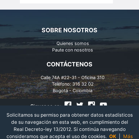
SOBRE NOSOTROS
Quienes somos
Paute con nosotros
CONTÁCTENOS
Calle 74A #22-31 - Oficina 310
Teléfono: 316 32 02
Bogotá - Colombia
Siguenos en:
Solicitamos su permiso para obtener datos estadísticos
Políticas de Privacidad
|
Condiciones de Uso
|
de su navegación en esta web, en cumplimiento del
Paute con nosotros
|
Mapa del Sitio
|
Real Decreto-ley 13/2012. Si continúa navegando
consideramos que acepta el uso de cookies.
OK
|
Más
©
Copyright 2019 Guia Multimedia - Todos los derechos