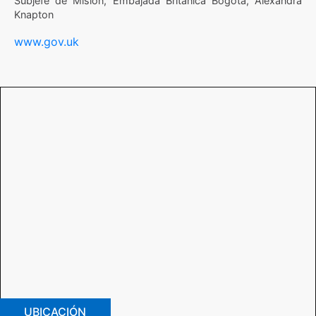
Subjefe de Misión, Embajada Británica Bogotá, Alexandra
Knapton
www.gov.uk
UBICACIÓN